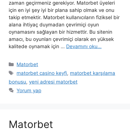
zaman geçirmeniz gerekiyor. Matorbet üyeleri
için en iyi şey iyi bir plana sahip olmak ve onu
takip etmektir. Matorbet kullanıcıların fiziksel bir
alana ihtiyaç duymadan çevrimiçi oyun
oynamasını sağlayan bir hizmettir. Bu sitenin
amacı, bu oyunları çevrimiçi olarak en yüksek
kalitede oynamak için …
Devamını oku…
Kategoriler
Matorbet
Etiketler
matorbet casino keyfi
,
matorbet karşılama
bonusu
,
yeni adresi matorbet
Yorum yap
Matorbet