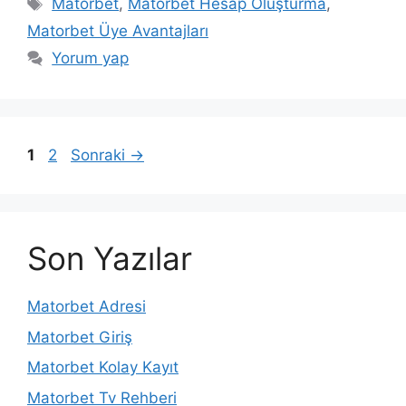
Etiketler
Matorbet
,
Matorbet Hesap Oluşturma
,
Matorbet Üye Avantajları
Yorum yap
Sayfa
Sayfa
1
2
Sonraki
→
Son Yazılar
Matorbet Adresi
Matorbet Giriş
Matorbet Kolay Kayıt
Matorbet Tv Rehberi