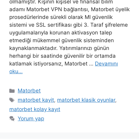
olmamıştır. Kişinin kişisel ve finansal bilim
adamı Matorbet VPN bağlantısı, Matorbet üyelik
prosedürlerinde sürekli olarak MI güvenlik
sistemi ve SSL sertifikası gibi 3. Taraf şifreleme
uygulamalarıyla korunan aktivasyon talep
etmediği mükemmel güvenlik sisteminden
kaynaklanmaktadır. Yatırımlarınızı günün
herhangi bir saatinde güvenilir bir ortamda
katlamak istiyorsanız, Matorbet …
Devamını
oku…
Kategoriler
Matorbet
Etiketler
matorbet kayit
,
matorbet klasik oyunlar
,
matorbet kolay kayıt
Yorum yap