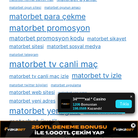
matorbet oyun sitesi
matorbet oyunun amacı
matorbet para çekme
matorbet promosyon
matorbet promosyon kodu
matorbet sikayet
matorbet sitesi
matorbet sosyal medya
matorbet telegram
matorbet tv canli maç
matorbet tv izle
matorbet tv canli maç izle
matorbet twitter bilgileri
matorbet uygulama
matorbet web sitesi
matorbet yaş sınırı
matorbet yeni adresi
matorbet yeni adres
matorbet yeni giris
matorbet yeni üye başlık
matorbet üyelik
matorbet üyelik süreci
×
matorbet üyeliği
matorbet şikayette bulunabilir miyim