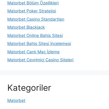
Matorbet Bölüm Özellikleri
Matorbet Poker Stratejisi
Matorbet Casino Standartları
Matorbet Blackjack
Matorbet Online Bahis Sitesi
Matorbet Bahis Sitesi İncelemesi
Matorbet Canlı Maç İzleme
Matorbet Çevrimiçi Casino Siteleri
Kategoriler
Matorbet