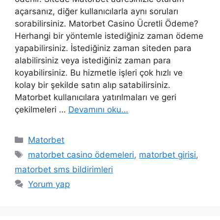
açarsanız, diğer kullanıcılarla aynı soruları
sorabilirsiniz. Matorbet Casino Ücretli Ödeme?
Herhangi bir yöntemle istediğiniz zaman ödeme
yapabilirsiniz. İstediğiniz zaman siteden para
alabilirsiniz veya istediğiniz zaman para
koyabilirsiniz. Bu hizmetle işleri çok hızlı ve
kolay bir şekilde satın alıp satabilirsiniz.
Matorbet kullanıcılara yatırılmaları ve geri
çekilmeleri …
Devamını oku…
Kategoriler
Matorbet
Etiketler
matorbet casino ödemeleri
,
matorbet girisi
,
matorbet sms bildirimleri
Yorum yap