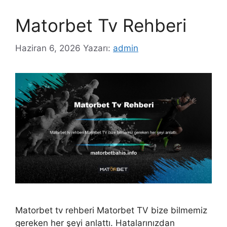
Matorbet Tv Rehberi
Haziran 6, 2026
Yazarı:
admin
Matorbet tv rehberi Matorbet TV bize bilmemiz
gereken her şeyi anlattı. Hatalarınızdan