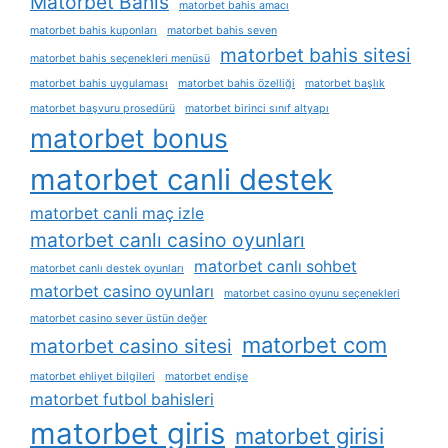
Matorbet Bahis
matorbet bahis amacı
matorbet bahis kuponları
matorbet bahis seven
matorbet bahis sitesi
matorbet bahis seçenekleri menüsü
matorbet bahis uygulaması
matorbet bahis özelliği
matorbet başlık
matorbet başvuru prosedürü
matorbet birinci sınıf altyapı
matorbet bonus
matorbet canli destek
matorbet canli maç izle
matorbet canlı casino oyunları
matorbet canlı sohbet
matorbet canlı destek oyunları
matorbet casino oyunları
matorbet casino oyunu seçenekleri
matorbet casino sever üstün değer
matorbet com
matorbet casino sitesi
matorbet ehliyet bilgileri
matorbet endişe
matorbet futbol bahisleri
matorbet giris
matorbet girisi