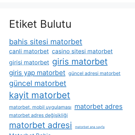
Etiket Bulutu
bahis sitesi matorbet
canli matorbet
casino sitesi matorbet
giris matorbet
girisi matorbet
giris yap matorbet
güncel adresi matorbet
güncel matorbet
kayit matorbet
matorbet adres
matorbet, mobil uygulaması
matorbet adres değişikliği
matorbet adresi
matorbet ana sayfa