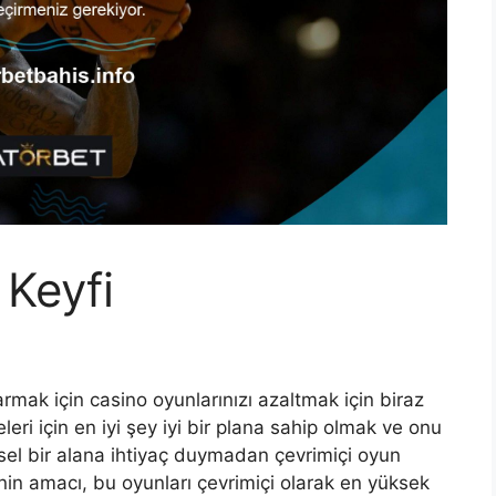
Keyfi
rmak için casino oyunlarınızı azaltmak için biraz
ri için en iyi şey iyi bir plana sahip olmak ve onu
iksel bir alana ihtiyaç duymadan çevrimiçi oyun
nin amacı, bu oyunları çevrimiçi olarak en yüksek