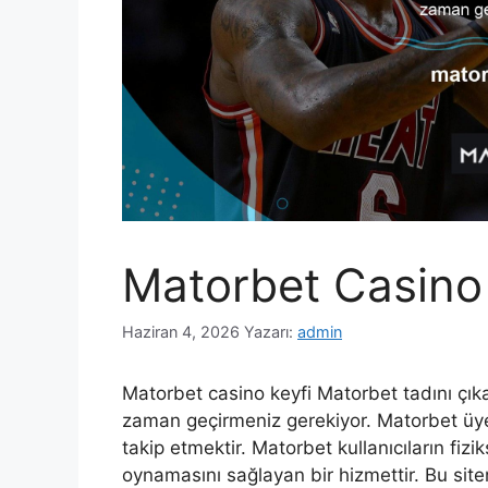
Matorbet Casino 
Haziran 4, 2026
Yazarı:
admin
Matorbet casino keyfi Matorbet tadını çıka
zaman geçirmeniz gerekiyor. Matorbet üyele
takip etmektir. Matorbet kullanıcıların fiz
oynamasını sağlayan bir hizmettir. Bu site