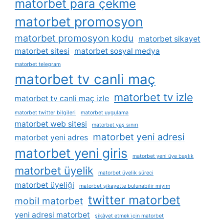
matorbet para çekme
matorbet promosyon
matorbet promosyon kodu
matorbet sikayet
matorbet sitesi
matorbet sosyal medya
matorbet telegram
matorbet tv canli maç
matorbet tv izle
matorbet tv canli maç izle
matorbet twitter bilgileri
matorbet uygulama
matorbet web sitesi
matorbet yaş sınırı
matorbet yeni adresi
matorbet yeni adres
matorbet yeni giris
matorbet yeni üye başlık
matorbet üyelik
matorbet üyelik süreci
matorbet üyeliği
matorbet şikayette bulunabilir miyim
twitter matorbet
mobil matorbet
yeni adresi matorbet
şikâyet etmek i̇çin matorbet