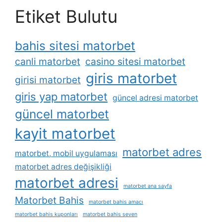
Etiket Bulutu
bahis sitesi matorbet
canli matorbet
casino sitesi matorbet
giris matorbet
girisi matorbet
giris yap matorbet
güncel adresi matorbet
güncel matorbet
kayit matorbet
matorbet adres
matorbet, mobil uygulaması
matorbet adres değişikliği
matorbet adresi
matorbet ana sayfa
Matorbet Bahis
matorbet bahis amacı
matorbet bahis kuponları
matorbet bahis seven