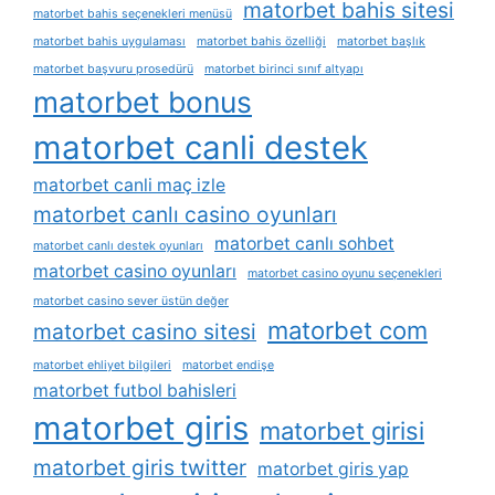
matorbet bahis sitesi
matorbet bahis seçenekleri menüsü
matorbet bahis uygulaması
matorbet bahis özelliği
matorbet başlık
matorbet başvuru prosedürü
matorbet birinci sınıf altyapı
matorbet bonus
matorbet canli destek
matorbet canli maç izle
matorbet canlı casino oyunları
matorbet canlı sohbet
matorbet canlı destek oyunları
matorbet casino oyunları
matorbet casino oyunu seçenekleri
matorbet casino sever üstün değer
matorbet com
matorbet casino sitesi
matorbet ehliyet bilgileri
matorbet endişe
matorbet futbol bahisleri
matorbet giris
matorbet girisi
matorbet giris twitter
matorbet giris yap