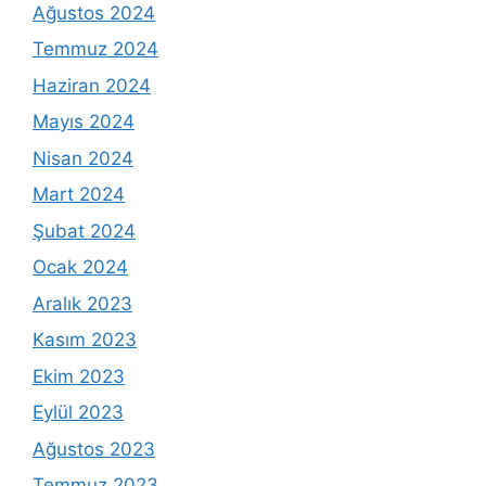
Ağustos 2024
Temmuz 2024
Haziran 2024
Mayıs 2024
Nisan 2024
Mart 2024
Şubat 2024
Ocak 2024
Aralık 2023
Kasım 2023
Ekim 2023
Eylül 2023
Ağustos 2023
Temmuz 2023