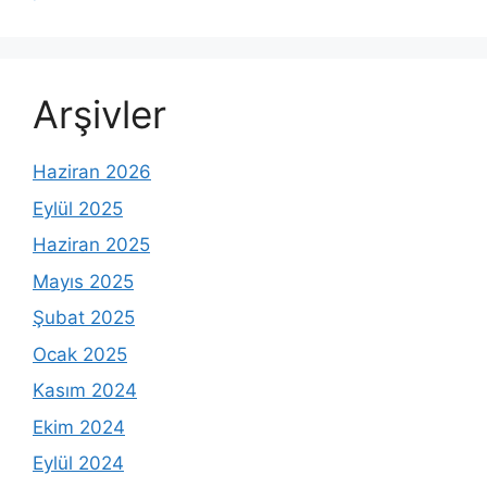
Arşivler
Haziran 2026
Eylül 2025
Haziran 2025
Mayıs 2025
Şubat 2025
Ocak 2025
Kasım 2024
Ekim 2024
Eylül 2024