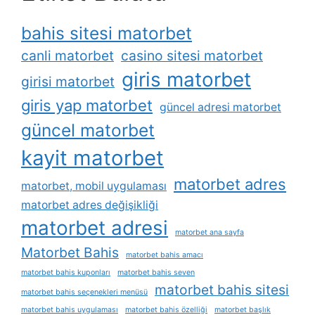
bahis sitesi matorbet
canli matorbet
casino sitesi matorbet
giris matorbet
girisi matorbet
giris yap matorbet
güncel adresi matorbet
güncel matorbet
kayit matorbet
matorbet adres
matorbet, mobil uygulaması
matorbet adres değişikliği
matorbet adresi
matorbet ana sayfa
Matorbet Bahis
matorbet bahis amacı
matorbet bahis kuponları
matorbet bahis seven
matorbet bahis sitesi
matorbet bahis seçenekleri menüsü
matorbet bahis uygulaması
matorbet bahis özelliği
matorbet başlık