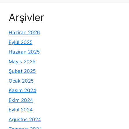
Arşivler
Haziran 2026
Eylül 2025
Haziran 2025
Mayıs 2025
Şubat 2025
Ocak 2025
Kasım 2024
Ekim 2024
Eylül 2024
Ağustos 2024