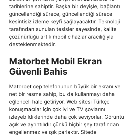
tarihlerine sahiptir. Başka bir deyişle, bağlantı
güncellendiği sürece, güncellendiği sürece
kesintisiz izleme keyfi sağlayacaktır. Teknoloji
tarafından sunulan tesisler sayesinde, kalite
çözünürlüğü artık mobil cihazlar aracılığıyla
desteklenmektedir.
Matorbet Mobil Ekran
Güvenli Bahis
Matorbet cep telefonunun büyük bir ekranı ve
net bir resme sahip, bu da kullanmayı daha
eğlenceli hale getiriyor. Web sitesi Türkçe
konuşmacılar için çok iyi ve TV şovlarını
izleyebildiklerinde daha çok seviyorlar. Görüntü
açık ve ayrıntılıdır çünkü hiçbir şey tarafından
engellenmez ve ışık parlaktır. Sitede