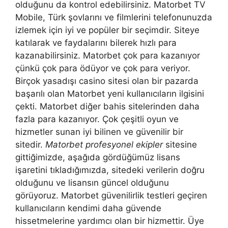
olduğunu da kontrol edebilirsiniz. Matorbet TV
Mobile, Türk şovlarını ve filmlerini telefonunuzda
izlemek için iyi ve popüler bir seçimdir. Siteye
katılarak ve faydalarını bilerek hızlı para
kazanabilirsiniz. Matorbet çok para kazanıyor
çünkü çok para ödüyor ve çok para veriyor.
Birçok yasadışı casino sitesi olan bir pazarda
başarılı olan Matorbet yeni kullanıcıların ilgisini
çekti. Matorbet diğer bahis sitelerinden daha
fazla para kazanıyor. Çok çeşitli oyun ve
hizmetler sunan iyi bilinen ve güvenilir bir
sitedir.
Matorbet profesyonel ekipler
sitesine
gittiğimizde, aşağıda gördüğümüz lisans
işaretini tıkladığımızda, sitedeki verilerin doğru
olduğunu ve lisansın güncel olduğunu
görüyoruz. Matorbet güvenilirlik testleri geçiren
kullanıcıların kendimi daha güvende
hissetmelerine yardımcı olan bir hizmettir. Üye