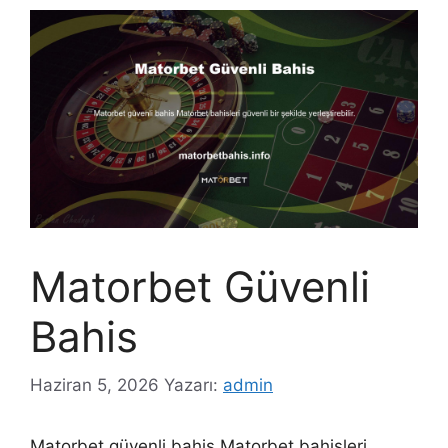
Matorbet Güvenli
Bahis
Haziran 5, 2026
Yazarı:
admin
Matorbet güvenli bahis Matorbet bahisleri