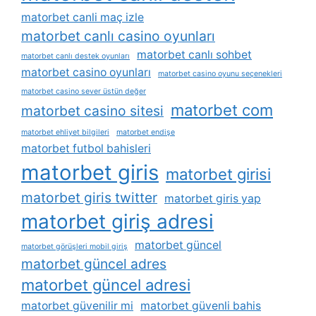
matorbet canli maç izle
matorbet canlı casino oyunları
matorbet canlı sohbet
matorbet canlı destek oyunları
matorbet casino oyunları
matorbet casino oyunu seçenekleri
matorbet casino sever üstün değer
matorbet com
matorbet casino sitesi
matorbet ehliyet bilgileri
matorbet endişe
matorbet futbol bahisleri
matorbet giris
matorbet girisi
matorbet giris twitter
matorbet giris yap
matorbet giriş adresi
matorbet güncel
matorbet görüşleri mobil giriş
matorbet güncel adres
matorbet güncel adresi
matorbet güvenilir mi
matorbet güvenli bahis