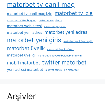
matorbet tv canli maç
matorbet tv izle
matorbet tv canli maç izle
matorbet twitter bilgileri
matorbet uygulama
matorbet web sitesi
matorbet yaş sınırı
matorbet yeni adresi
matorbet yeni adres
matorbet yeni giris
matorbet yeni üye başlık
matorbet üyelik
matorbet üyelik süreci
matorbet üyeliği
matorbet şikayette bulunabilir miyim
twitter matorbet
mobil matorbet
yeni adresi matorbet
şikâyet etmek i̇çin matorbet
Arşivler