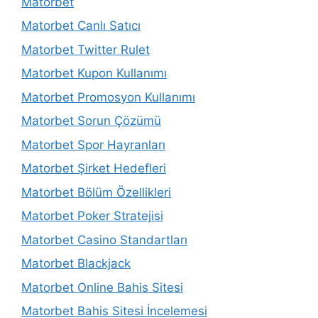
Matorbet
Matorbet Canlı Satıcı
Matorbet Twitter Rulet
Matorbet Kupon Kullanımı
Matorbet Promosyon Kullanımı
Matorbet Sorun Çözümü
Matorbet Spor Hayranları
Matorbet Şirket Hedefleri
Matorbet Bölüm Özellikleri
Matorbet Poker Stratejisi
Matorbet Casino Standartları
Matorbet Blackjack
Matorbet Online Bahis Sitesi
Matorbet Bahis Sitesi İncelemesi