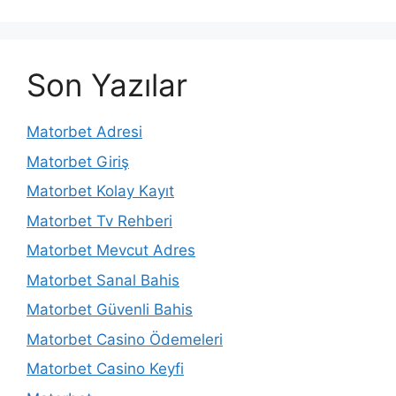
Son Yazılar
Matorbet Adresi
Matorbet Giriş
Matorbet Kolay Kayıt
Matorbet Tv Rehberi
Matorbet Mevcut Adres
Matorbet Sanal Bahis
Matorbet Güvenli Bahis
Matorbet Casino Ödemeleri
Matorbet Casino Keyfi