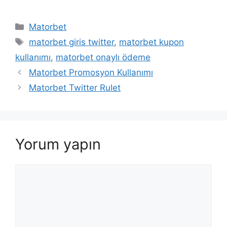
Kategoriler
Matorbet
Etiketler
matorbet giris twitter
,
matorbet kupon
kullanımı
,
matorbet onaylı ödeme
Matorbet Promosyon Kullanımı
Matorbet Twitter Rulet
Yorum yapın
Yorum