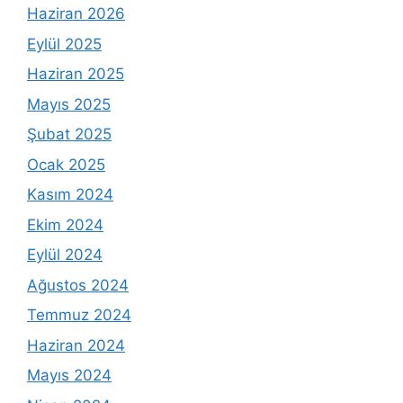
Haziran 2026
Eylül 2025
Haziran 2025
Mayıs 2025
Şubat 2025
Ocak 2025
Kasım 2024
Ekim 2024
Eylül 2024
Ağustos 2024
Temmuz 2024
Haziran 2024
Mayıs 2024