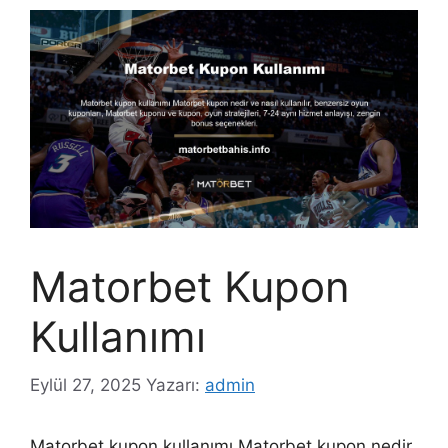
Matorbet Kupon
Kullanımı
Eylül 27, 2025
Yazarı:
admin
Matorbet kupon kullanımı Matorbet kupon nedir