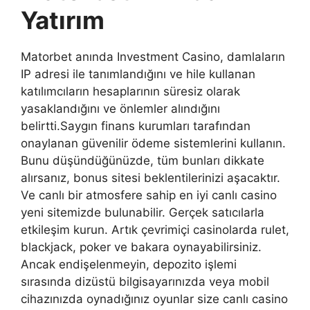
Yatırım
Matorbet anında Investment Casino, damlaların
IP adresi ile tanımlandığını ve hile kullanan
katılımcıların hesaplarının süresiz olarak
yasaklandığını ve önlemler alındığını
belirtti.Saygın finans kurumları tarafından
onaylanan güvenilir ödeme sistemlerini kullanın.
Bunu düşündüğünüzde, tüm bunları dikkate
alırsanız, bonus sitesi beklentilerinizi aşacaktır.
Ve canlı bir atmosfere sahip en iyi canlı casino
yeni sitemizde bulunabilir. Gerçek satıcılarla
etkileşim kurun. Artık çevrimiçi casinolarda rulet,
blackjack, poker ve bakara oynayabilirsiniz.
Ancak endişelenmeyin, depozito işlemi
sırasında dizüstü bilgisayarınızda veya mobil
cihazınızda oynadığınız oyunlar size canlı casino