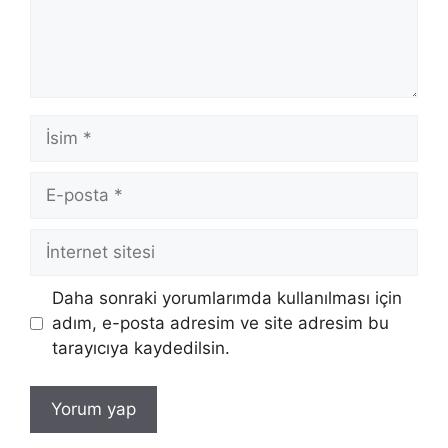
İsim
E-
posta
İnternet
sitesi
Daha sonraki yorumlarımda kullanılması için
adım, e-posta adresim ve site adresim bu
tarayıcıya kaydedilsin.