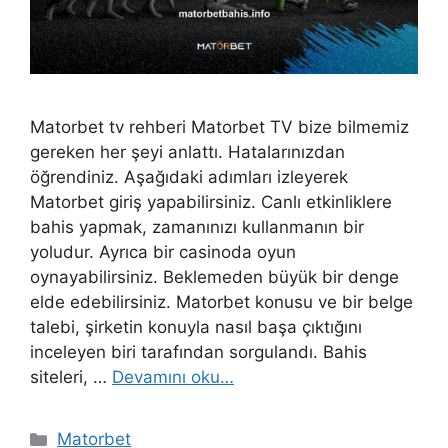
Matorbet tv rehberi Matorbet TV bize bilmemiz
gereken her şeyi anlattı. Hatalarınızdan
öğrendiniz. Aşağıdaki adımları izleyerek
Matorbet giriş yapabilirsiniz. Canlı etkinliklere
bahis yapmak, zamanınızı kullanmanın bir
yoludur. Ayrıca bir casinoda oyun
oynayabilirsiniz. Beklemeden büyük bir denge
elde edebilirsiniz. Matorbet konusu ve bir belge
talebi, şirketin konuyla nasıl başa çıktığını
inceleyen biri tarafından sorgulandı. Bahis
siteleri, …
Devamını oku…
Kategoriler
Matorbet