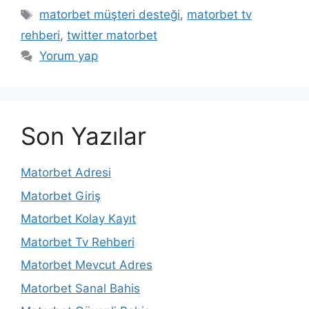
Etiketler
matorbet müşteri desteği
,
matorbet tv
rehberi
,
twitter matorbet
Yorum yap
Son Yazılar
Matorbet Adresi
Matorbet Giriş
Matorbet Kolay Kayıt
Matorbet Tv Rehberi
Matorbet Mevcut Adres
Matorbet Sanal Bahis