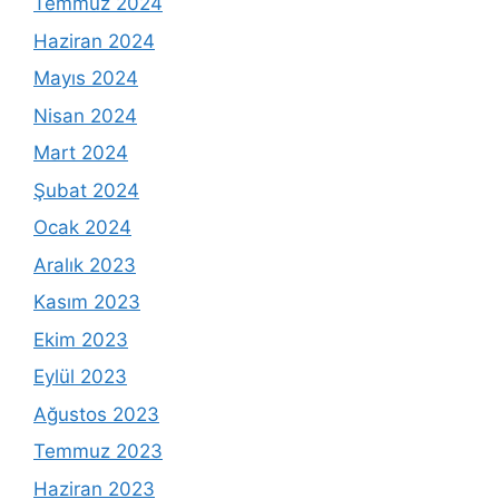
Temmuz 2024
Haziran 2024
Mayıs 2024
Nisan 2024
Mart 2024
Şubat 2024
Ocak 2024
Aralık 2023
Kasım 2023
Ekim 2023
Eylül 2023
Ağustos 2023
Temmuz 2023
Haziran 2023