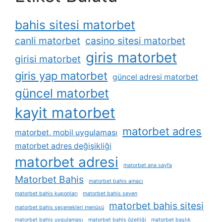
bahis sitesi matorbet
canli matorbet
casino sitesi matorbet
giris matorbet
girisi matorbet
giris yap matorbet
güncel adresi matorbet
güncel matorbet
kayit matorbet
matorbet adres
matorbet, mobil uygulaması
matorbet adres değişikliği
matorbet adresi
matorbet ana sayfa
Matorbet Bahis
matorbet bahis amacı
matorbet bahis kuponları
matorbet bahis seven
matorbet bahis sitesi
matorbet bahis seçenekleri menüsü
matorbet bahis uygulaması
matorbet bahis özelliği
matorbet başlık