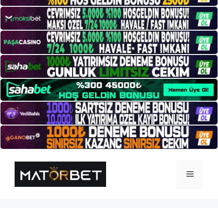
İçeriğe
atla
Menü