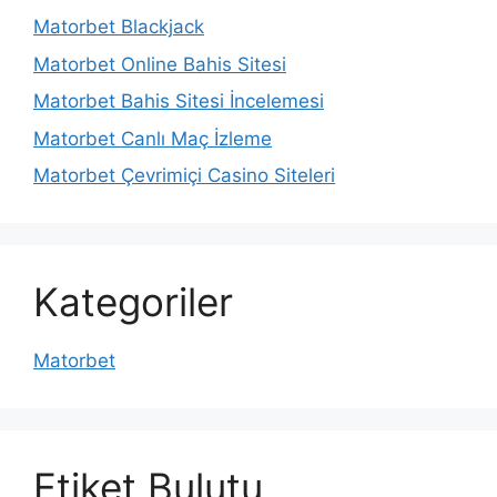
Matorbet Blackjack
Matorbet Online Bahis Sitesi
Matorbet Bahis Sitesi İncelemesi
Matorbet Canlı Maç İzleme
Matorbet Çevrimiçi Casino Siteleri
Kategoriler
Matorbet
Etiket Bulutu