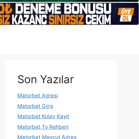
Son Yazılar
Matorbet Adresi
Matorbet Giriş
Matorbet Kolay Kayıt
Matorbet Tv Rehberi
Matorbet Mevcut Adres