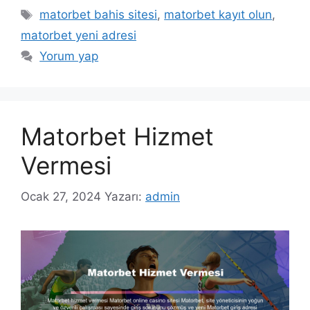
Etiketler
matorbet bahis sitesi
,
matorbet kayıt olun
,
matorbet yeni adresi
Yorum yap
Matorbet Hizmet
Vermesi
Ocak 27, 2024
Yazarı:
admin