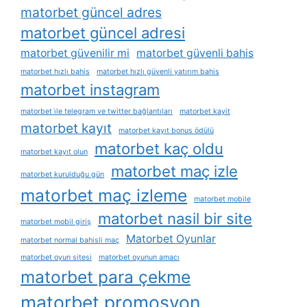
matorbet güncel adres
matorbet güncel adresi
matorbet güvenilir mi
matorbet güvenli bahis
matorbet hızlı bahis
matorbet hızlı güvenli yatırım bahis
matorbet instagram
matorbet i̇le telegram ve twitter bağlantıları
matorbet kayit
matorbet kayıt
matorbet kayıt bonus ödülü
matorbet kaç oldu
matorbet kayıt olun
matorbet maç izle
matorbet kurulduğu gün
matorbet maç izleme
matorbet mobile
matorbet nasil bir site
matorbet mobil giriş
Matorbet Oyunlar
matorbet normal bahisli maç
matorbet oyun sitesi
matorbet oyunun amacı
matorbet para çekme
matorbet promosyon