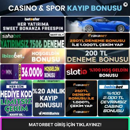
×
MATORBET GİRİŞ İÇİN TIKLAYINIZ!