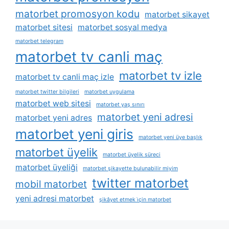
matorbet promosyon kodu
matorbet sikayet
matorbet sitesi
matorbet sosyal medya
matorbet telegram
matorbet tv canli maç
matorbet tv izle
matorbet tv canli maç izle
matorbet twitter bilgileri
matorbet uygulama
matorbet web sitesi
matorbet yaş sınırı
matorbet yeni adresi
matorbet yeni adres
matorbet yeni giris
matorbet yeni üye başlık
matorbet üyelik
matorbet üyelik süreci
matorbet üyeliği
matorbet şikayette bulunabilir miyim
twitter matorbet
mobil matorbet
yeni adresi matorbet
şikâyet etmek i̇çin matorbet