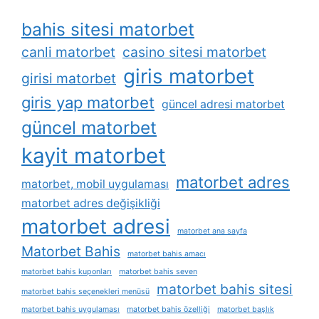
bahis sitesi matorbet
canli matorbet
casino sitesi matorbet
giris matorbet
girisi matorbet
giris yap matorbet
güncel adresi matorbet
güncel matorbet
kayit matorbet
matorbet adres
matorbet, mobil uygulaması
matorbet adres değişikliği
matorbet adresi
matorbet ana sayfa
Matorbet Bahis
matorbet bahis amacı
matorbet bahis kuponları
matorbet bahis seven
matorbet bahis sitesi
matorbet bahis seçenekleri menüsü
matorbet bahis uygulaması
matorbet bahis özelliği
matorbet başlık