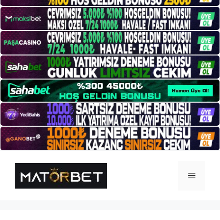
İçeriğe
atla
Menü