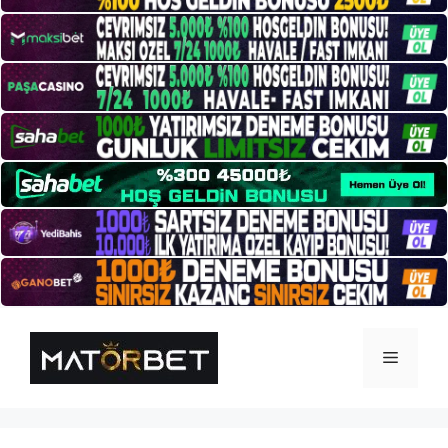
İçeriğe
atla
Menü