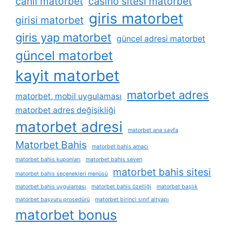
canli matorbet
casino sitesi matorbet
giris matorbet
girisi matorbet
giris yap matorbet
güncel adresi matorbet
güncel matorbet
kayit matorbet
matorbet adres
matorbet, mobil uygulaması
matorbet adres değişikliği
matorbet adresi
matorbet ana sayfa
Matorbet Bahis
matorbet bahis amacı
matorbet bahis kuponları
matorbet bahis seven
matorbet bahis sitesi
matorbet bahis seçenekleri menüsü
matorbet bahis uygulaması
matorbet bahis özelliği
matorbet başlık
matorbet başvuru prosedürü
matorbet birinci sınıf altyapı
matorbet bonus