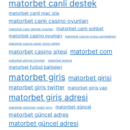
matorbet canli destek
matorbet canli maç izle
matorbet canlı casino oyunları
matorbet canlı sohbet
matorbet canlı destek oyunları
matorbet casino oyunları
matorbet casino oyunu seçenekleri
matorbet casino sever üstün değer
matorbet com
matorbet casino sitesi
matorbet ehliyet bilgileri
matorbet endişe
matorbet futbol bahisleri
matorbet giris
matorbet girisi
matorbet giris twitter
matorbet giris yap
matorbet giriş adresi
matorbet güncel
matorbet görüşleri mobil giriş
matorbet güncel adres
matorbet güncel adresi