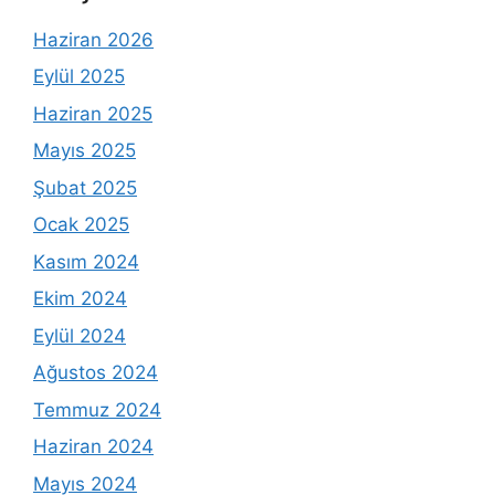
Haziran 2026
Eylül 2025
Haziran 2025
Mayıs 2025
Şubat 2025
Ocak 2025
Kasım 2024
Ekim 2024
Eylül 2024
Ağustos 2024
Temmuz 2024
Haziran 2024
Mayıs 2024