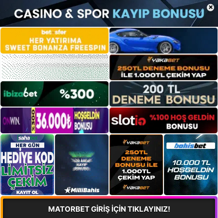
×
MATORBET GİRİŞ İÇİN TIKLAYINIZ!