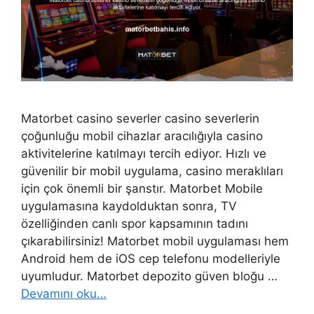
Matorbet casino severler casino severlerin
çoğunluğu mobil cihazlar aracılığıyla casino
aktivitelerine katılmayı tercih ediyor. Hızlı ve
güvenilir bir mobil uygulama, casino meraklıları
için çok önemli bir şanstır. Matorbet Mobile
uygulamasına kaydolduktan sonra, TV
özelliğinden canlı spor kapsamının tadını
çıkarabilirsiniz! Matorbet mobil uygulaması hem
Android hem de iOS cep telefonu modelleriyle
uyumludur. Matorbet depozito güven bloğu …
Devamını oku…