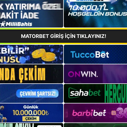
MATORBET GİRİŞ İÇİN TIKLAYINIZ!