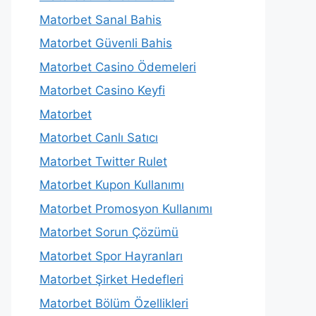
Matorbet Sanal Bahis
Matorbet Güvenli Bahis
Matorbet Casino Ödemeleri
Matorbet Casino Keyfi
Matorbet
Matorbet Canlı Satıcı
Matorbet Twitter Rulet
Matorbet Kupon Kullanımı
Matorbet Promosyon Kullanımı
Matorbet Sorun Çözümü
Matorbet Spor Hayranları
Matorbet Şirket Hedefleri
Matorbet Bölüm Özellikleri