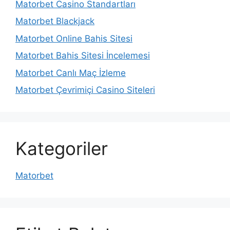
Matorbet Casino Standartları
Matorbet Blackjack
Matorbet Online Bahis Sitesi
Matorbet Bahis Sitesi İncelemesi
Matorbet Canlı Maç İzleme
Matorbet Çevrimiçi Casino Siteleri
Kategoriler
Matorbet