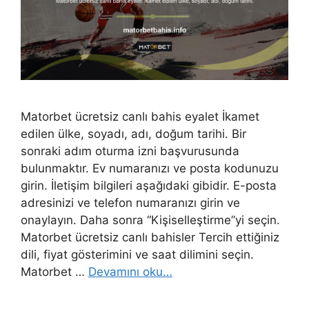
Matorbet ücretsiz canlı bahis eyalet İkamet
edilen ülke, soyadı, adı, doğum tarihi. Bir
sonraki adım oturma izni başvurusunda
bulunmaktır. Ev numaranızı ve posta kodunuzu
girin. İletişim bilgileri aşağıdaki gibidir. E-posta
adresinizi ve telefon numaranızı girin ve
onaylayın. Daha sonra “Kişiselleştirme”yi seçin.
Matorbet ücretsiz canlı bahisler Tercih ettiğiniz
dili, fiyat gösterimini ve saat dilimini seçin.
Matorbet …
Devamını oku…