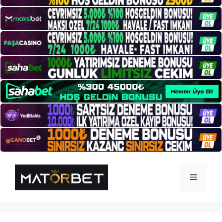
İçeriğe
atla
Menü