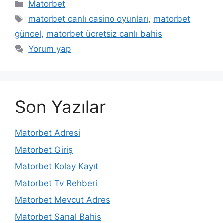
Kategoriler
Matorbet
Etiketler
matorbet canlı casino oyunları
,
matorbet
güncel
,
matorbet ücretsiz canlı bahis
Yorum yap
Son Yazılar
Matorbet Adresi
Matorbet Giriş
Matorbet Kolay Kayıt
Matorbet Tv Rehberi
Matorbet Mevcut Adres
Matorbet Sanal Bahis