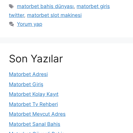
Etiketler
matorbet bahis dünyası
,
matorbet giris
twitter
,
matorbet slot makinesi
Yorum yap
Son Yazılar
Matorbet Adresi
Matorbet Giriş
Matorbet Kolay Kayıt
Matorbet Tv Rehberi
Matorbet Mevcut Adres
Matorbet Sanal Bahis