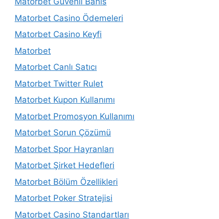
Matorbet Güvenli Bahis
Matorbet Casino Ödemeleri
Matorbet Casino Keyfi
Matorbet
Matorbet Canlı Satıcı
Matorbet Twitter Rulet
Matorbet Kupon Kullanımı
Matorbet Promosyon Kullanımı
Matorbet Sorun Çözümü
Matorbet Spor Hayranları
Matorbet Şirket Hedefleri
Matorbet Bölüm Özellikleri
Matorbet Poker Stratejisi
Matorbet Casino Standartları