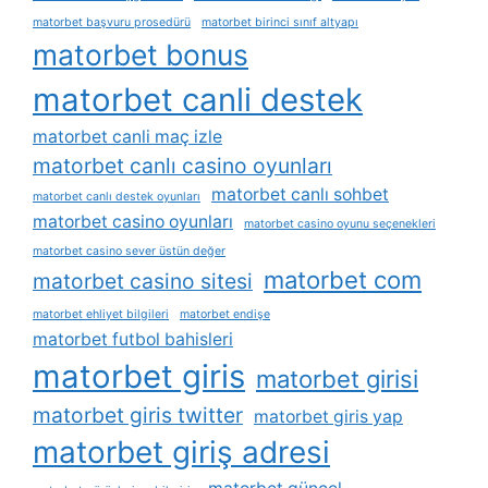
matorbet başvuru prosedürü
matorbet birinci sınıf altyapı
matorbet bonus
matorbet canli destek
matorbet canli maç izle
matorbet canlı casino oyunları
matorbet canlı sohbet
matorbet canlı destek oyunları
matorbet casino oyunları
matorbet casino oyunu seçenekleri
matorbet casino sever üstün değer
matorbet com
matorbet casino sitesi
matorbet ehliyet bilgileri
matorbet endişe
matorbet futbol bahisleri
matorbet giris
matorbet girisi
matorbet giris twitter
matorbet giris yap
matorbet giriş adresi