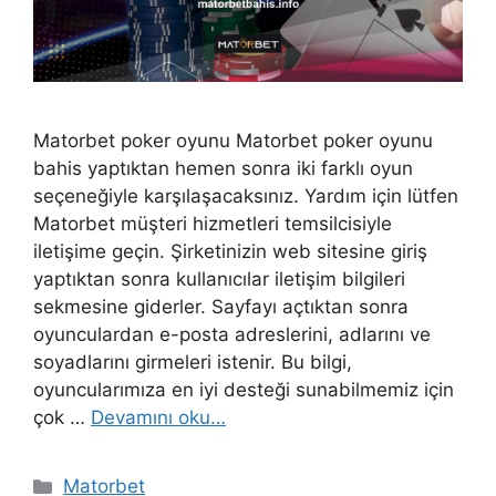
Matorbet poker oyunu Matorbet poker oyunu
bahis yaptıktan hemen sonra iki farklı oyun
seçeneğiyle karşılaşacaksınız. Yardım için lütfen
Matorbet müşteri hizmetleri temsilcisiyle
iletişime geçin. Şirketinizin web sitesine giriş
yaptıktan sonra kullanıcılar iletişim bilgileri
sekmesine giderler. Sayfayı açtıktan sonra
oyunculardan e-posta adreslerini, adlarını ve
soyadlarını girmeleri istenir. Bu bilgi,
oyuncularımıza en iyi desteği sunabilmemiz için
çok …
Devamını oku…
Kategoriler
Matorbet