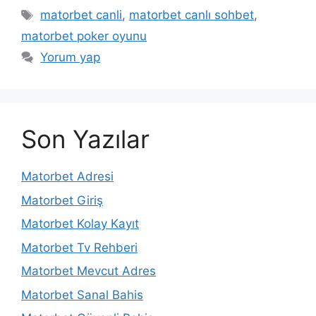
Etiketler
matorbet canli
,
matorbet canlı sohbet
,
matorbet poker oyunu
Yorum yap
Son Yazılar
Matorbet Adresi
Matorbet Giriş
Matorbet Kolay Kayıt
Matorbet Tv Rehberi
Matorbet Mevcut Adres
Matorbet Sanal Bahis