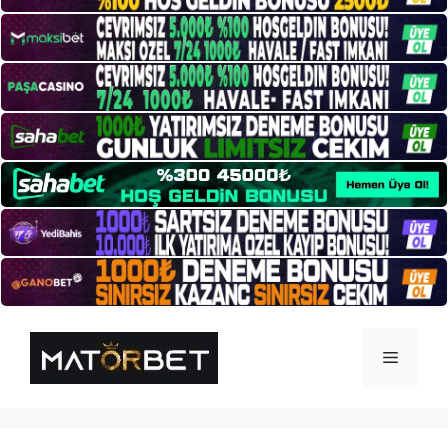
İçeriğe
atla
Menü