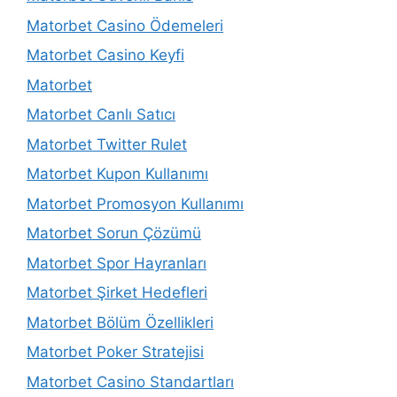
Matorbet Casino Ödemeleri
Matorbet Casino Keyfi
Matorbet
Matorbet Canlı Satıcı
Matorbet Twitter Rulet
Matorbet Kupon Kullanımı
Matorbet Promosyon Kullanımı
Matorbet Sorun Çözümü
Matorbet Spor Hayranları
Matorbet Şirket Hedefleri
Matorbet Bölüm Özellikleri
Matorbet Poker Stratejisi
Matorbet Casino Standartları