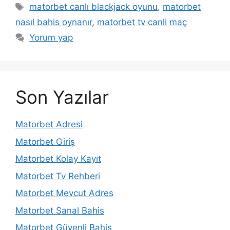
Etiketler
matorbet canlı blackjack oyunu
,
matorbet
nasıl bahis oynanır
,
matorbet tv canli maç
Yorum yap
Son Yazılar
Matorbet Adresi
Matorbet Giriş
Matorbet Kolay Kayıt
Matorbet Tv Rehberi
Matorbet Mevcut Adres
Matorbet Sanal Bahis
Matorbet Güvenli Bahis