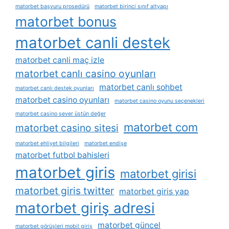
matorbet başvuru prosedürü
matorbet birinci sınıf altyapı
matorbet bonus
matorbet canli destek
matorbet canli maç izle
matorbet canlı casino oyunları
matorbet canlı sohbet
matorbet canlı destek oyunları
matorbet casino oyunları
matorbet casino oyunu seçenekleri
matorbet casino sever üstün değer
matorbet com
matorbet casino sitesi
matorbet ehliyet bilgileri
matorbet endişe
matorbet futbol bahisleri
matorbet giris
matorbet girisi
matorbet giris twitter
matorbet giris yap
matorbet giriş adresi
matorbet güncel
matorbet görüşleri mobil giriş