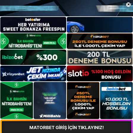
×
MATORBET GİRİŞ İÇİN TIKLAYINIZ!