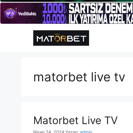
İçeriğe
atla
matorbet live tv
Matorbet Live TV
Nisan 24, 2024
Yazarı:
admin