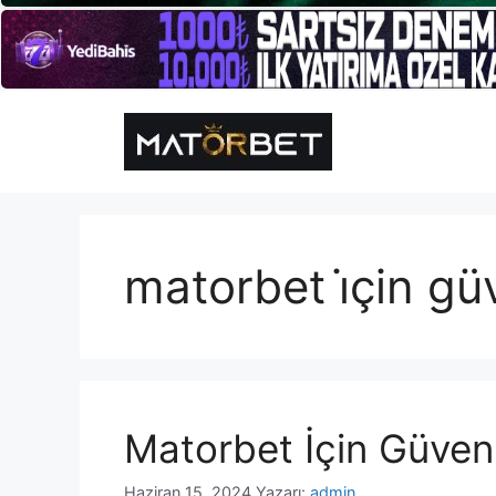
İçeriğe
atla
matorbet i̇çin gü
Matorbet İçin Güven
Haziran 15, 2024
Yazarı:
admin