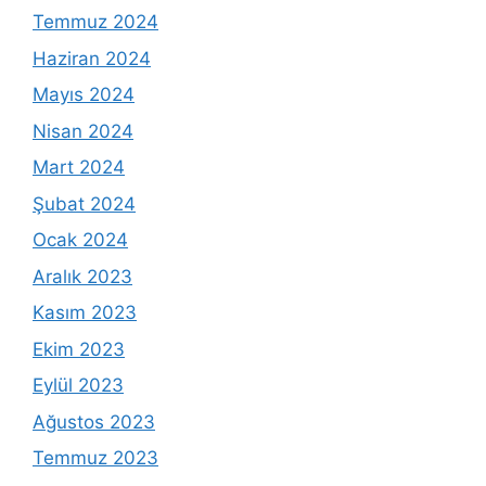
Temmuz 2024
Haziran 2024
Mayıs 2024
Nisan 2024
Mart 2024
Şubat 2024
Ocak 2024
Aralık 2023
Kasım 2023
Ekim 2023
Eylül 2023
Ağustos 2023
Temmuz 2023