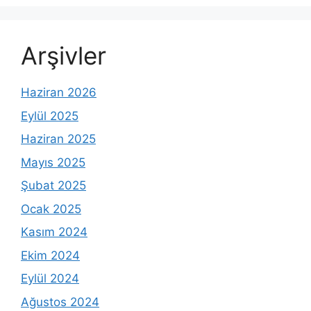
Arşivler
Haziran 2026
Eylül 2025
Haziran 2025
Mayıs 2025
Şubat 2025
Ocak 2025
Kasım 2024
Ekim 2024
Eylül 2024
Ağustos 2024