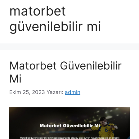
matorbet
güvenilebilir mi
Matorbet Güvenilebilir
Mi
Ekim 25, 2023
Yazarı:
admin