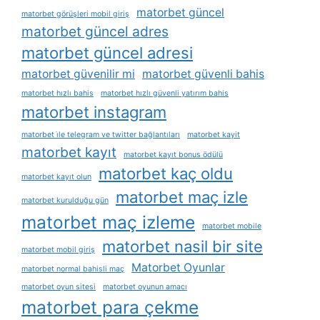
matorbet güncel
matorbet görüşleri mobil giriş
matorbet güncel adres
matorbet güncel adresi
matorbet güvenilir mi
matorbet güvenli bahis
matorbet hızlı bahis
matorbet hızlı güvenli yatırım bahis
matorbet instagram
matorbet i̇le telegram ve twitter bağlantıları
matorbet kayit
matorbet kayıt
matorbet kayıt bonus ödülü
matorbet kaç oldu
matorbet kayıt olun
matorbet maç izle
matorbet kurulduğu gün
matorbet maç izleme
matorbet mobile
matorbet nasil bir site
matorbet mobil giriş
Matorbet Oyunlar
matorbet normal bahisli maç
matorbet oyun sitesi
matorbet oyunun amacı
matorbet para çekme