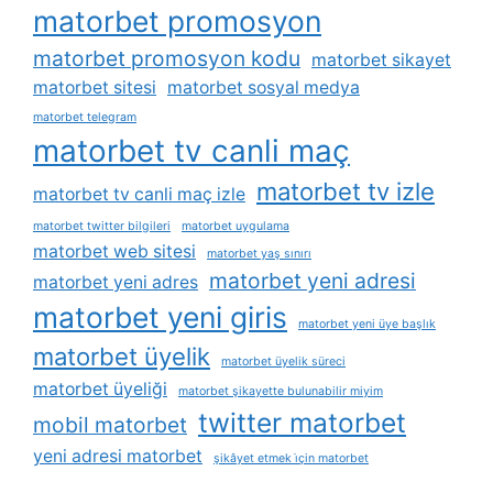
matorbet promosyon
matorbet promosyon kodu
matorbet sikayet
matorbet sitesi
matorbet sosyal medya
matorbet telegram
matorbet tv canli maç
matorbet tv izle
matorbet tv canli maç izle
matorbet twitter bilgileri
matorbet uygulama
matorbet web sitesi
matorbet yaş sınırı
matorbet yeni adresi
matorbet yeni adres
matorbet yeni giris
matorbet yeni üye başlık
matorbet üyelik
matorbet üyelik süreci
matorbet üyeliği
matorbet şikayette bulunabilir miyim
twitter matorbet
mobil matorbet
yeni adresi matorbet
şikâyet etmek i̇çin matorbet