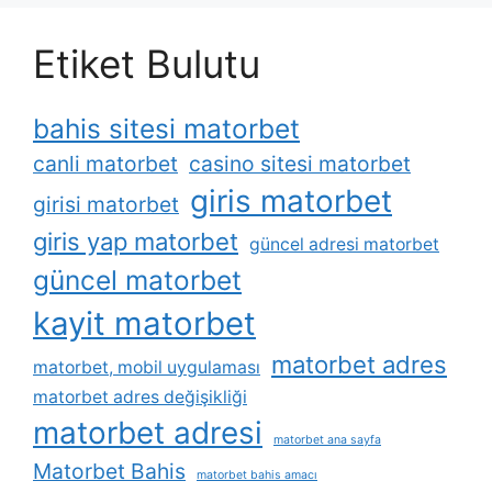
Etiket Bulutu
bahis sitesi matorbet
canli matorbet
casino sitesi matorbet
giris matorbet
girisi matorbet
giris yap matorbet
güncel adresi matorbet
güncel matorbet
kayit matorbet
matorbet adres
matorbet, mobil uygulaması
matorbet adres değişikliği
matorbet adresi
matorbet ana sayfa
Matorbet Bahis
matorbet bahis amacı