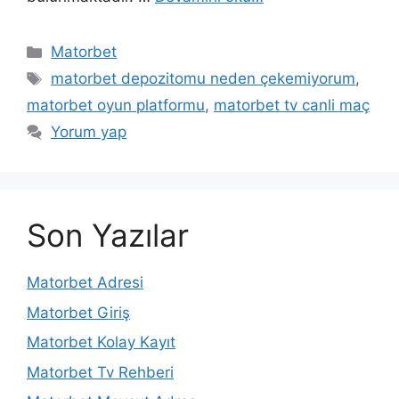
Kategoriler
Matorbet
Etiketler
matorbet depozitomu neden çekemiyorum
,
matorbet oyun platformu
,
matorbet tv canli maç
Yorum yap
Son Yazılar
Matorbet Adresi
Matorbet Giriş
Matorbet Kolay Kayıt
Matorbet Tv Rehberi