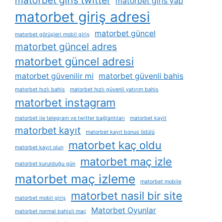
matorbet giris twitter
matorbet giris yap
matorbet giriş adresi
matorbet güncel
matorbet görüşleri mobil giriş
matorbet güncel adres
matorbet güncel adresi
matorbet güvenilir mi
matorbet güvenli bahis
matorbet hızlı bahis
matorbet hızlı güvenli yatırım bahis
matorbet instagram
matorbet i̇le telegram ve twitter bağlantıları
matorbet kayit
matorbet kayıt
matorbet kayıt bonus ödülü
matorbet kaç oldu
matorbet kayıt olun
matorbet maç izle
matorbet kurulduğu gün
matorbet maç izleme
matorbet mobile
matorbet nasil bir site
matorbet mobil giriş
Matorbet Oyunlar
matorbet normal bahisli maç