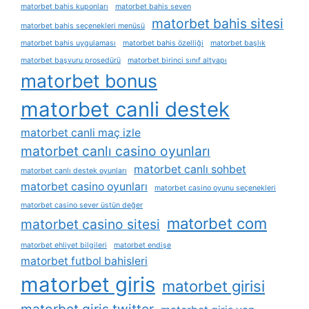
matorbet bahis kuponları
matorbet bahis seven
matorbet bahis sitesi
matorbet bahis seçenekleri menüsü
matorbet bahis uygulaması
matorbet bahis özelliği
matorbet başlık
matorbet başvuru prosedürü
matorbet birinci sınıf altyapı
matorbet bonus
matorbet canli destek
matorbet canli maç izle
matorbet canlı casino oyunları
matorbet canlı sohbet
matorbet canlı destek oyunları
matorbet casino oyunları
matorbet casino oyunu seçenekleri
matorbet casino sever üstün değer
matorbet com
matorbet casino sitesi
matorbet ehliyet bilgileri
matorbet endişe
matorbet futbol bahisleri
matorbet giris
matorbet girisi