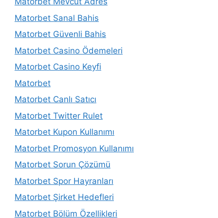
Matorbet Mevcut Adres
Matorbet Sanal Bahis
Matorbet Güvenli Bahis
Matorbet Casino Ödemeleri
Matorbet Casino Keyfi
Matorbet
Matorbet Canlı Satıcı
Matorbet Twitter Rulet
Matorbet Kupon Kullanımı
Matorbet Promosyon Kullanımı
Matorbet Sorun Çözümü
Matorbet Spor Hayranları
Matorbet Şirket Hedefleri
Matorbet Bölüm Özellikleri