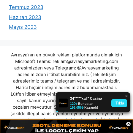
Temmuz 2023
Haziran 2023
Mayıs 2023
Avrasya'nın en büyük reklam platformunda olmak için
Microsoft Teams:
reklam@avrasyamarketing.com
adresimizden veya Telegram: @Avrasyamarketing
adresimizden irtibat kurabilirsiniz. (Tek iletişim
adreslerimiz teams / telegram ve mail adresimizdir.
Harici hiçbir iletişim adresimiz bulunmamaktadır.
Lütfen itibar etmeyiniz.) Türkiye yasalarına göre 7258
sayılı kanun uyarınca yasa dışı bahis oynamanın
cezaları mevcuttur. Şu an bulunduğunuz site hiç bir
şekilde illegal bahis oyunları oynatmıyor ve oynamaya
aracı olmuyordur.
botegabahis
|
betmarin
|
jetbull
|
×
slotio
|
waowin
|
devrebet
|
arzbahis
|
sakibet