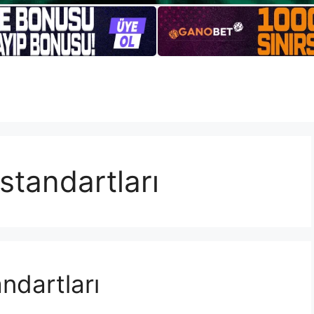
standartları
ndartları