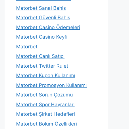
Matorbet Sanal Bahis
Matorbet Güvenli Bahis
Matorbet Casino Ödemeleri
Matorbet Casino Keyfi
Matorbet
Matorbet Canlı Satıcı
Matorbet Twitter Rulet
Matorbet Kupon Kullanımı
Matorbet Promosyon Kullanımı
Matorbet Sorun Çözümü
Matorbet Spor Hayranları
Matorbet Şirket Hedefleri
Matorbet Bölüm Özellikleri