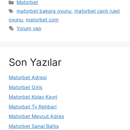
Kategoriler
Matorbet
Etiketler
matorbet bakara oyunu
,
matorbet canlı rulet
oyunu
,
matorbet com
Yorum yap
Son Yazılar
Matorbet Adresi
Matorbet Giriş
Matorbet Kolay Kayıt
Matorbet Tv Rehberi
Matorbet Mevcut Adres
Matorbet Sanal Bahis