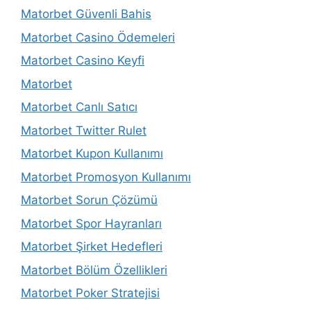
Matorbet Güvenli Bahis
Matorbet Casino Ödemeleri
Matorbet Casino Keyfi
Matorbet
Matorbet Canlı Satıcı
Matorbet Twitter Rulet
Matorbet Kupon Kullanımı
Matorbet Promosyon Kullanımı
Matorbet Sorun Çözümü
Matorbet Spor Hayranları
Matorbet Şirket Hedefleri
Matorbet Bölüm Özellikleri
Matorbet Poker Stratejisi