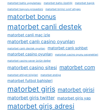
matorbet bahis uygulaması
matorbet bahis özelliği
matorbet başlık
matorbet başvuru prosedürü
matorbet birinci sınıf altyapı
matorbet bonus
matorbet canli destek
matorbet canli maç izle
matorbet canlı casino oyunları
matorbet canlı sohbet
matorbet canlı destek oyunları
matorbet casino oyunları
matorbet casino oyunu seçenekleri
matorbet casino sever üstün değer
matorbet com
matorbet casino sitesi
matorbet ehliyet bilgileri
matorbet endişe
matorbet futbol bahisleri
matorbet giris
matorbet girisi
matorbet giris twitter
matorbet giris yap
matorbet giriş adresi