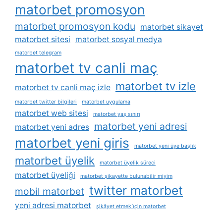
matorbet promosyon
matorbet promosyon kodu
matorbet sikayet
matorbet sitesi
matorbet sosyal medya
matorbet telegram
matorbet tv canli maç
matorbet tv izle
matorbet tv canli maç izle
matorbet twitter bilgileri
matorbet uygulama
matorbet web sitesi
matorbet yaş sınırı
matorbet yeni adresi
matorbet yeni adres
matorbet yeni giris
matorbet yeni üye başlık
matorbet üyelik
matorbet üyelik süreci
matorbet üyeliği
matorbet şikayette bulunabilir miyim
twitter matorbet
mobil matorbet
yeni adresi matorbet
şikâyet etmek i̇çin matorbet