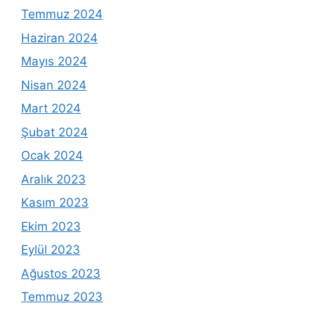
Temmuz 2024
Haziran 2024
Mayıs 2024
Nisan 2024
Mart 2024
Şubat 2024
Ocak 2024
Aralık 2023
Kasım 2023
Ekim 2023
Eylül 2023
Ağustos 2023
Temmuz 2023