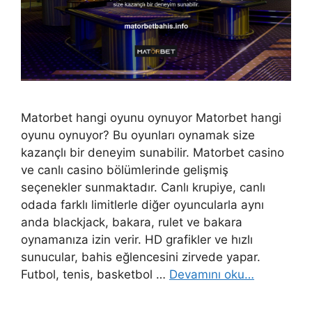
Matorbet hangi oyunu oynuyor Matorbet hangi
oyunu oynuyor? Bu oyunları oynamak size
kazançlı bir deneyim sunabilir. Matorbet casino
ve canlı casino bölümlerinde gelişmiş
seçenekler sunmaktadır. Canlı krupiye, canlı
odada farklı limitlerle diğer oyuncularla aynı
anda blackjack, bakara, rulet ve bakara
oynamanıza izin verir. HD grafikler ve hızlı
sunucular, bahis eğlencesini zirvede yapar.
Futbol, ​​tenis, basketbol …
Devamını oku…