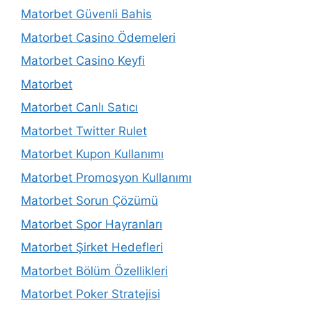
Matorbet Güvenli Bahis
Matorbet Casino Ödemeleri
Matorbet Casino Keyfi
Matorbet
Matorbet Canlı Satıcı
Matorbet Twitter Rulet
Matorbet Kupon Kullanımı
Matorbet Promosyon Kullanımı
Matorbet Sorun Çözümü
Matorbet Spor Hayranları
Matorbet Şirket Hedefleri
Matorbet Bölüm Özellikleri
Matorbet Poker Stratejisi