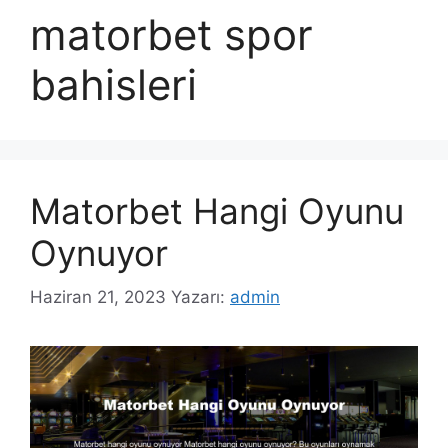
matorbet spor
bahisleri
Matorbet Hangi Oyunu
Oynuyor
Haziran 21, 2023
Yazarı:
admin