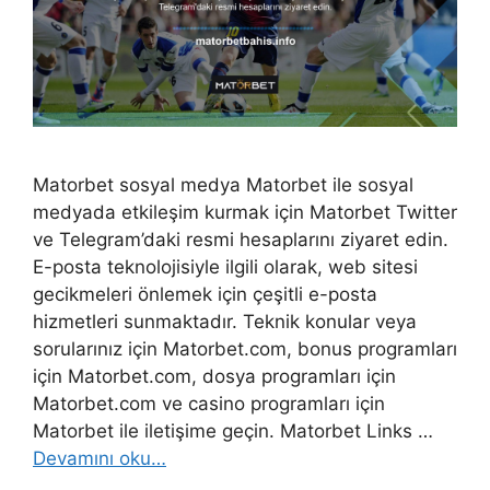
Matorbet sosyal medya Matorbet ile sosyal
medyada etkileşim kurmak için Matorbet Twitter
ve Telegram’daki resmi hesaplarını ziyaret edin.
E-posta teknolojisiyle ilgili olarak, web sitesi
gecikmeleri önlemek için çeşitli e-posta
hizmetleri sunmaktadır. Teknik konular veya
sorularınız için Matorbet.com, bonus programları
için Matorbet.com, dosya programları için
Matorbet.com ve casino programları için
Matorbet ile iletişime geçin. Matorbet Links …
Devamını oku…