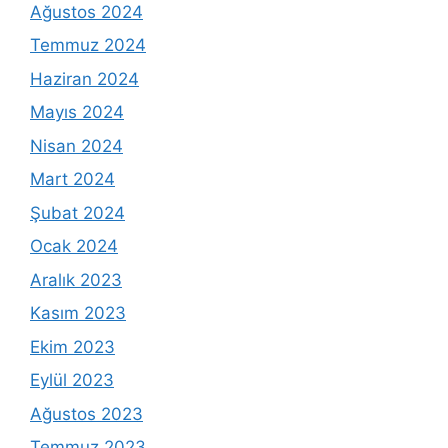
Ağustos 2024
Temmuz 2024
Haziran 2024
Mayıs 2024
Nisan 2024
Mart 2024
Şubat 2024
Ocak 2024
Aralık 2023
Kasım 2023
Ekim 2023
Eylül 2023
Ağustos 2023
Temmuz 2023