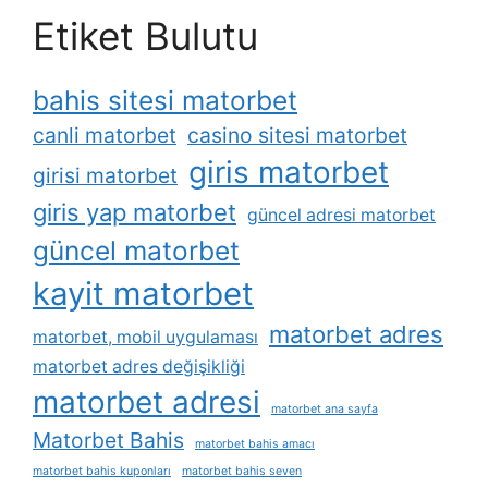
Etiket Bulutu
bahis sitesi matorbet
canli matorbet
casino sitesi matorbet
giris matorbet
girisi matorbet
giris yap matorbet
güncel adresi matorbet
güncel matorbet
kayit matorbet
matorbet adres
matorbet, mobil uygulaması
matorbet adres değişikliği
matorbet adresi
matorbet ana sayfa
Matorbet Bahis
matorbet bahis amacı
matorbet bahis kuponları
matorbet bahis seven