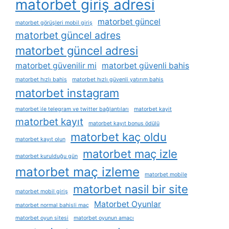
matorbet giriş adresi
matorbet güncel
matorbet görüşleri mobil giriş
matorbet güncel adres
matorbet güncel adresi
matorbet güvenilir mi
matorbet güvenli bahis
matorbet hızlı bahis
matorbet hızlı güvenli yatırım bahis
matorbet instagram
matorbet i̇le telegram ve twitter bağlantıları
matorbet kayit
matorbet kayıt
matorbet kayıt bonus ödülü
matorbet kaç oldu
matorbet kayıt olun
matorbet maç izle
matorbet kurulduğu gün
matorbet maç izleme
matorbet mobile
matorbet nasil bir site
matorbet mobil giriş
Matorbet Oyunlar
matorbet normal bahisli maç
matorbet oyun sitesi
matorbet oyunun amacı