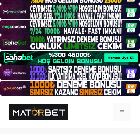
İçeriğe
atla
Menü