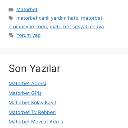
Kategoriler
Matorbet
Etiketler
matorbet canlı yardım hattı
,
matorbet
promosyon kodu
,
matorbet sosyal medya
Yorum yap
Son Yazılar
Matorbet Adresi
Matorbet Giriş
Matorbet Kolay Kayıt
Matorbet Tv Rehberi
Matorbet Mevcut Adres