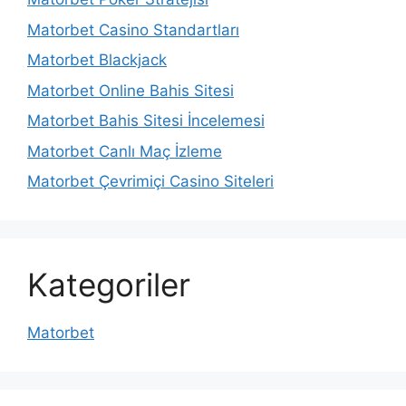
Matorbet Casino Standartları
Matorbet Blackjack
Matorbet Online Bahis Sitesi
Matorbet Bahis Sitesi İncelemesi
Matorbet Canlı Maç İzleme
Matorbet Çevrimiçi Casino Siteleri
Kategoriler
Matorbet