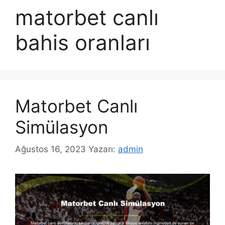
matorbet canlı
bahis oranları
Matorbet Canlı
Simülasyon
Ağustos 16, 2023
Yazarı:
admin