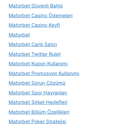
Matorbet Güvenli Bahis
Matorbet Casino Ödemeleri
Matorbet Casino Keyfi
Matorbet
Matorbet Canlı Satıcı
Matorbet Twitter Rulet
Matorbet Kupon Kullanımı
Matorbet Promosyon Kullanımı
Matorbet Sorun Çözümü
Matorbet Spor Hayranları
Matorbet Şirket Hedefleri
Matorbet Bölüm Özellikleri
Matorbet Poker Stratejisi