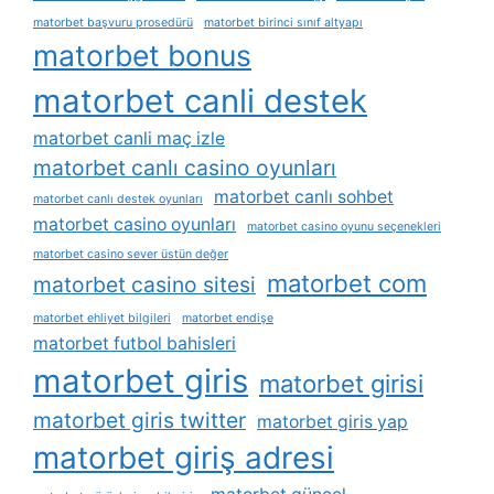
matorbet başvuru prosedürü
matorbet birinci sınıf altyapı
matorbet bonus
matorbet canli destek
matorbet canli maç izle
matorbet canlı casino oyunları
matorbet canlı sohbet
matorbet canlı destek oyunları
matorbet casino oyunları
matorbet casino oyunu seçenekleri
matorbet casino sever üstün değer
matorbet com
matorbet casino sitesi
matorbet ehliyet bilgileri
matorbet endişe
matorbet futbol bahisleri
matorbet giris
matorbet girisi
matorbet giris twitter
matorbet giris yap
matorbet giriş adresi