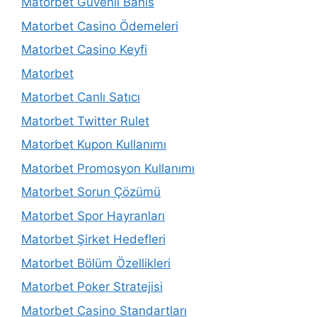
Matorbet Güvenli Bahis
Matorbet Casino Ödemeleri
Matorbet Casino Keyfi
Matorbet
Matorbet Canlı Satıcı
Matorbet Twitter Rulet
Matorbet Kupon Kullanımı
Matorbet Promosyon Kullanımı
Matorbet Sorun Çözümü
Matorbet Spor Hayranları
Matorbet Şirket Hedefleri
Matorbet Bölüm Özellikleri
Matorbet Poker Stratejisi
Matorbet Casino Standartları