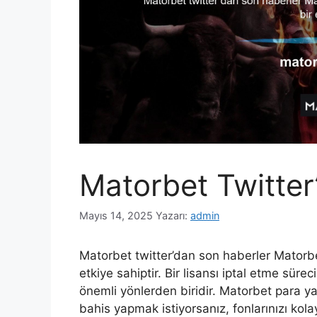
Matorbet Twitter
Mayıs 14, 2025
Yazarı:
admin
Matorbet twitter’dan son haberler Matorbet 
etkiye sahiptir. Bir lisansı iptal etme sür
önemli yönlerden biridir. Matorbet para yat
bahis yapmak istiyorsanız, fonlarınızı kolay