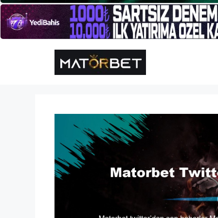
İçeriğe
atla