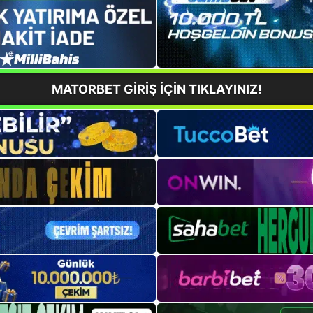
MATORBET GİRİŞ İÇİN TIKLAYINIZ!