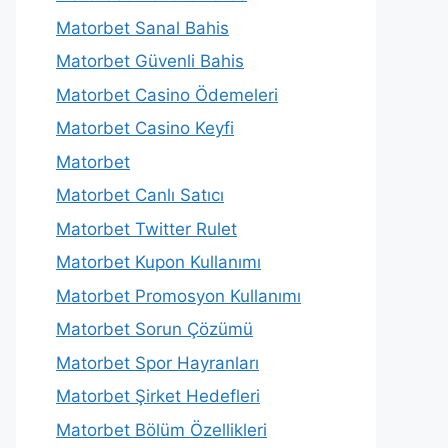
Matorbet Sanal Bahis
Matorbet Güvenli Bahis
Matorbet Casino Ödemeleri
Matorbet Casino Keyfi
Matorbet
Matorbet Canlı Satıcı
Matorbet Twitter Rulet
Matorbet Kupon Kullanımı
Matorbet Promosyon Kullanımı
Matorbet Sorun Çözümü
Matorbet Spor Hayranları
Matorbet Şirket Hedefleri
Matorbet Bölüm Özellikleri