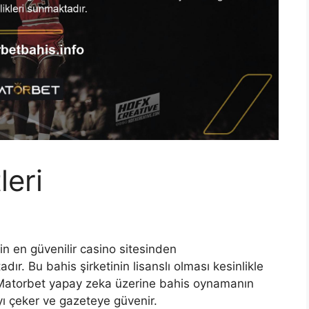
leri
in en güvenilir casino sitesinden
dır. Bu bahis şirketinin lisanslı olması kesinlikle
. Matorbet yapay zeka üzerine bahis oynamanın
ı çeker ve gazeteye güvenir.