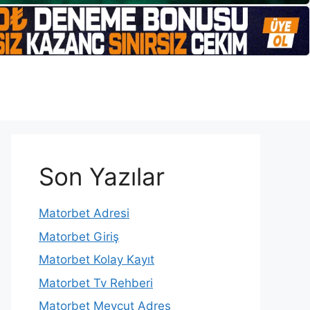
Son Yazılar
Matorbet Adresi
Matorbet Giriş
Matorbet Kolay Kayıt
Matorbet Tv Rehberi
Matorbet Mevcut Adres