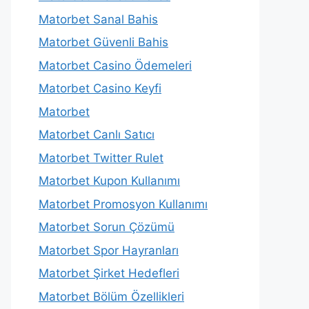
Matorbet Sanal Bahis
Matorbet Güvenli Bahis
Matorbet Casino Ödemeleri
Matorbet Casino Keyfi
Matorbet
Matorbet Canlı Satıcı
Matorbet Twitter Rulet
Matorbet Kupon Kullanımı
Matorbet Promosyon Kullanımı
Matorbet Sorun Çözümü
Matorbet Spor Hayranları
Matorbet Şirket Hedefleri
Matorbet Bölüm Özellikleri