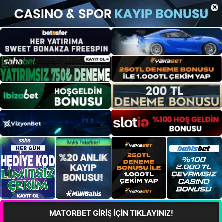
×
MATORBET GİRİŞ İÇİN TIKLAYINIZ!