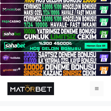
İçeriğe
atla
Menü