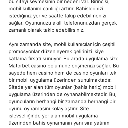
bu siteyi sevmesinin bir nedeni var. Birincisi,
mobil kullanım canlılığı artırır. Bahislerinizi
istediğiniz yer ve saatte takip edebilmenizi
sağlar. Oyununuzu akıllı telefonunuzdan gerçek
zamanlı olarak takip edebilirsiniz.
Aynı zamanda site, mobil kullanıcılar için çeşitli
promosyonlar düzenleyerek gelirinizi ikiye
katlama fırsatı sunuyor. Bu arada uygulama size
Matorbet casino bölümüne erişmenizi sağlar. Bu
sayede hem casino hem de casino oyunları tek
bir mobil uygulama üzerinden sunulmaktadır.
Sitede yer alan tüm oyunlar (bahis hariç) mobil
uygulama üzerinden de oynanabilmektedir. Bu,
oyuncuların herhangi bir zamanda herhangi bir
oyunu oynamasını kolaylaştırır. Site
işlevselliğinde yer alan mobil uygulama
üzerinden bahis oynamanın yanı sıra yatırım