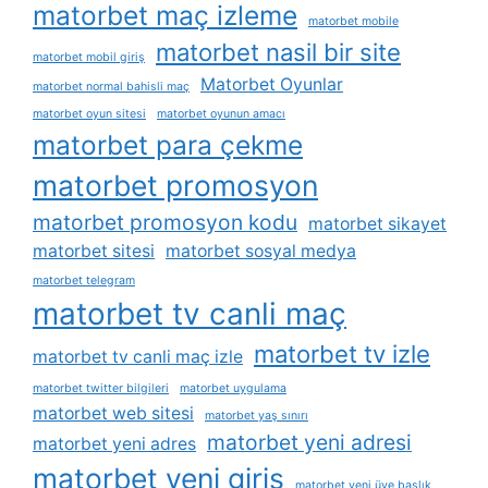
matorbet maç izleme
matorbet mobile
matorbet nasil bir site
matorbet mobil giriş
Matorbet Oyunlar
matorbet normal bahisli maç
matorbet oyun sitesi
matorbet oyunun amacı
matorbet para çekme
matorbet promosyon
matorbet promosyon kodu
matorbet sikayet
matorbet sitesi
matorbet sosyal medya
matorbet telegram
matorbet tv canli maç
matorbet tv izle
matorbet tv canli maç izle
matorbet twitter bilgileri
matorbet uygulama
matorbet web sitesi
matorbet yaş sınırı
matorbet yeni adresi
matorbet yeni adres
matorbet yeni giris
matorbet yeni üye başlık