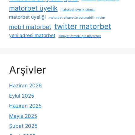
matorbet üyelik
matorbet üyelik süreci
matorbet üyeliği
matorbet şikayette bulunabilir miyim
twitter matorbet
mobil matorbet
yeni adresi matorbet
şikâyet etmek i̇çin matorbet
Arşivler
Haziran 2026
Eylül 2025
Haziran 2025
Mayıs 2025
Şubat 2025