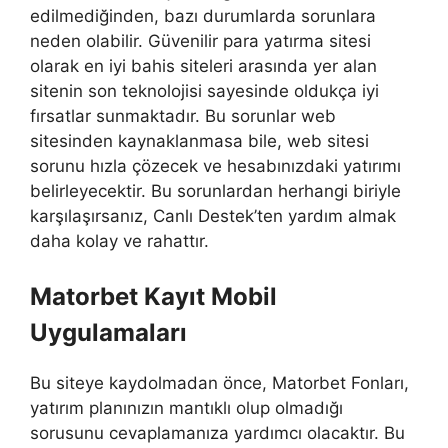
edilmediğinden, bazı durumlarda sorunlara
neden olabilir. Güvenilir para yatırma sitesi
olarak en iyi bahis siteleri arasında yer alan
sitenin son teknolojisi sayesinde oldukça iyi
fırsatlar sunmaktadır. Bu sorunlar web
sitesinden kaynaklanmasa bile, web sitesi
sorunu hızla çözecek ve hesabınızdaki yatırımı
belirleyecektir. Bu sorunlardan herhangi biriyle
karşılaşırsanız, Canlı Destek’ten yardım almak
daha kolay ve rahattır.
Matorbet Kayıt Mobil
Uygulamaları
Bu siteye kaydolmadan önce, Matorbet Fonları,
yatırım planınızın mantıklı olup olmadığı
sorusunu cevaplamanıza yardımcı olacaktır. Bu