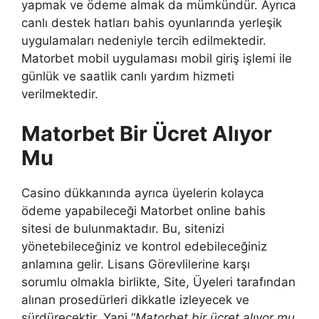
yapmak ve ödeme almak da mümkündür. Ayrıca
canlı destek hatları bahis oyunlarında yerleşik
uygulamaları nedeniyle tercih edilmektedir.
Matorbet mobil uygulaması mobil giriş işlemi ile
günlük ve saatlik canlı yardım hizmeti
verilmektedir.
Matorbet Bir Ücret Alıyor
Mu
Casino dükkanında ayrıca üyelerin kolayca
ödeme yapabileceği Matorbet online bahis
sitesi de bulunmaktadır. Bu, sitenizi
yönetebileceğiniz ve kontrol edebileceğiniz
anlamına gelir. Lisans Görevlilerine karşı
sorumlu olmakla birlikte, Site, Üyeleri tarafından
alınan prosedürleri dikkatle izleyecek ve
sürdürecektir. Yani “
Matorbet bir ücret alıyor mu