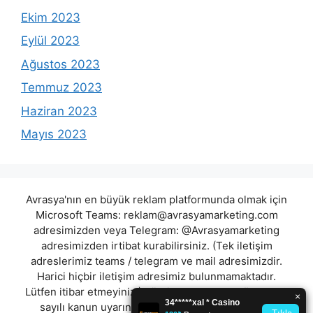
Ekim 2023
Eylül 2023
Ağustos 2023
Temmuz 2023
Haziran 2023
Mayıs 2023
Avrasya'nın en büyük reklam platformunda olmak için
Microsoft Teams:
reklam@avrasyamarketing.com
adresimizden veya Telegram: @Avrasyamarketing
adresimizden irtibat kurabilirsiniz. (Tek iletişim
adreslerimiz teams / telegram ve mail adresimizdir.
Harici hiçbir iletişim adresimiz bulunmamaktadır.
Lütfen itibar etmeyiniz.) Türkiye yasalarına göre 7258
sayılı kanun uyarınca yasa dışı bahis oynamanın