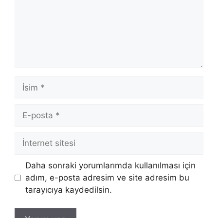
İsim
E-
posta
İnternet
sitesi
Daha sonraki yorumlarımda kullanılması için
adım, e-posta adresim ve site adresim bu
tarayıcıya kaydedilsin.