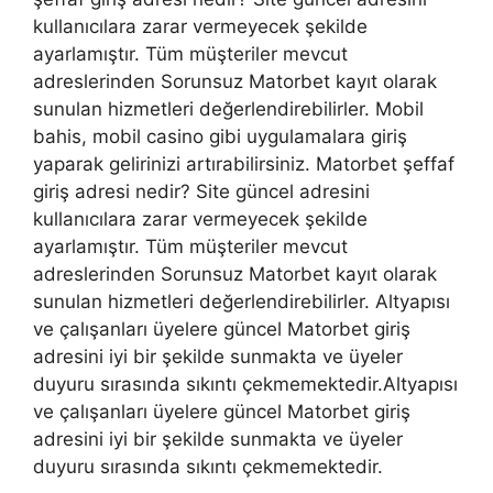
kullanıcılara zarar vermeyecek şekilde
ayarlamıştır. Tüm müşteriler mevcut
adreslerinden Sorunsuz Matorbet kayıt olarak
sunulan hizmetleri değerlendirebilirler. Mobil
bahis, mobil casino gibi uygulamalara giriş
yaparak gelirinizi artırabilirsiniz. Matorbet şeffaf
giriş adresi nedir? Site güncel adresini
kullanıcılara zarar vermeyecek şekilde
ayarlamıştır. Tüm müşteriler mevcut
adreslerinden Sorunsuz Matorbet kayıt olarak
sunulan hizmetleri değerlendirebilirler. Altyapısı
ve çalışanları üyelere güncel Matorbet giriş
adresini iyi bir şekilde sunmakta ve üyeler
duyuru sırasında sıkıntı çekmemektedir.Altyapısı
ve çalışanları üyelere güncel Matorbet giriş
adresini iyi bir şekilde sunmakta ve üyeler
duyuru sırasında sıkıntı çekmemektedir.