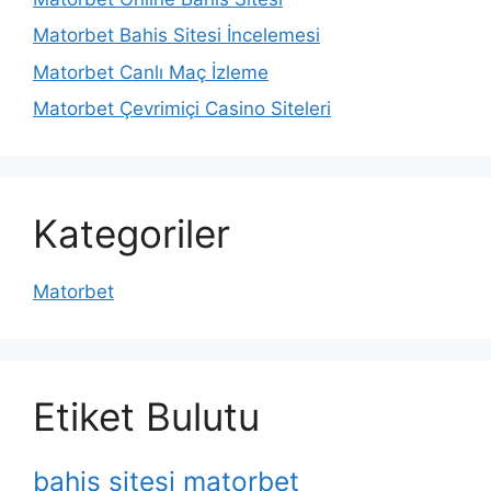
Matorbet Bahis Sitesi İncelemesi
Matorbet Canlı Maç İzleme
Matorbet Çevrimiçi Casino Siteleri
Kategoriler
Matorbet
Etiket Bulutu
bahis sitesi matorbet