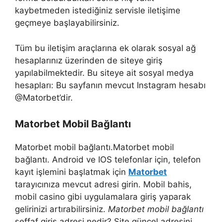
kaybetmeden istediğiniz servisle iletişime
geçmeye başlayabilirsiniz.
Tüm bu iletişim araçlarına ek olarak sosyal ağ
hesaplarınız üzerinden de siteye giriş
yapılabilmektedir. Bu siteye ait sosyal medya
hesapları: Bu sayfanın mevcut Instagram hesabı
@Matorbet’dir.
Matorbet Mobil Bağlantı
Matorbet mobil bağlantı.Matorbet mobil
bağlantı. Android ve IOS telefonlar için, telefon
kayıt işlemini başlatmak için
Matorbet
tarayıcınıza mevcut adresi girin. Mobil bahis,
mobil casino gibi uygulamalara giriş yaparak
gelirinizi artırabilirsiniz.
Matorbet mobil bağlantı
şeffaf giriş adresi nedir? Site güncel adresini