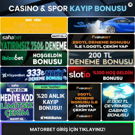
×
MATORBET GİRİŞ İÇİN TIKLAYINIZ!