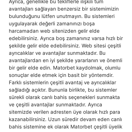
Ayrıca, genellikle bu tekliflerle ilişkili tüm
avantajları sağlayan benzersiz bir sistemimizin
bulunduğunu lütfen unutmayın. Bu sistemleri
uygulayarak değerli zamanınızı boşa
harcamadan web sitenizden gelir elde
edebilirsiniz. Ayrıca boş zamanınız varsa hızlı bir
şekilde gelir elde edebilirsiniz. Web sitesi çeşitli
ayrıcalıklar ve avantajlar sunmaktadır. Bu
avantajlardan en iyi şekilde yararlanın ve önemli
bir gelir elde edin. Matorbet kaydolmak, olumlu
sonuçlar elde etmek için basit bir yöntemdir.
Farklı sistemlerin çeşitli avantaj ve ayrıcalıklar
sağladığı açıktır. Bununla birlikte, bu sistemler
sürekli olarak canlı bahis seçenekleri sunmakta
ve çeşitli avantajlar sunmaktadır. Ayrıca
sitemizde verilen adresten üye olarak hızlı para
kazanabilirsiniz. Uzun süredir devam eden canlı
bahis sistemine ek olarak Matorbet çeşitli üyelik