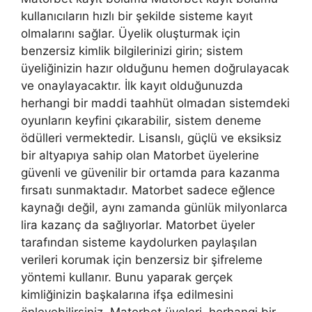
kullanıcıların hızlı bir şekilde sisteme kayıt
olmalarını sağlar. Üyelik oluşturmak için
benzersiz kimlik bilgilerinizi girin; sistem
üyeliğinizin hazır olduğunu hemen doğrulayacak
ve onaylayacaktır. İlk kayıt olduğunuzda
herhangi bir maddi taahhüt olmadan sistemdeki
oyunların keyfini çıkarabilir, sistem deneme
ödülleri vermektedir. Lisanslı, güçlü ve eksiksiz
bir altyapıya sahip olan Matorbet üyelerine
güvenli ve güvenilir bir ortamda para kazanma
fırsatı sunmaktadır. Matorbet sadece eğlence
kaynağı değil, aynı zamanda günlük milyonlarca
lira kazanç da sağlıyorlar. Matorbet üyeler
tarafından sisteme kaydolurken paylaşılan
verileri korumak için benzersiz bir şifreleme
yöntemi kullanır. Bunu yaparak gerçek
kimliğinizin başkalarına ifşa edilmesini