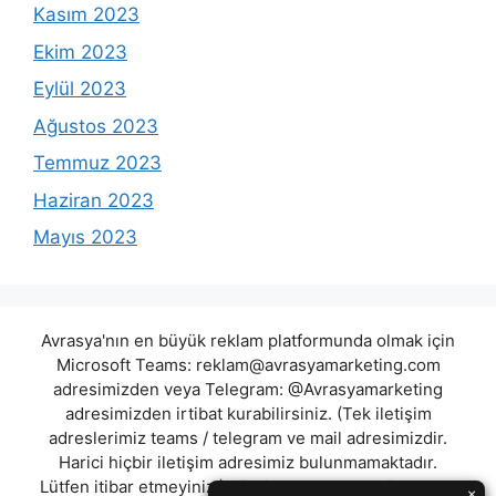
Kasım 2023
Ekim 2023
Eylül 2023
Ağustos 2023
Temmuz 2023
Haziran 2023
Mayıs 2023
Avrasya'nın en büyük reklam platformunda olmak için
Microsoft Teams:
reklam@avrasyamarketing.com
adresimizden veya Telegram: @Avrasyamarketing
adresimizden irtibat kurabilirsiniz. (Tek iletişim
adreslerimiz teams / telegram ve mail adresimizdir.
Harici hiçbir iletişim adresimiz bulunmamaktadır.
Lütfen itibar etmeyiniz.) Türkiye yasalarına göre 7258