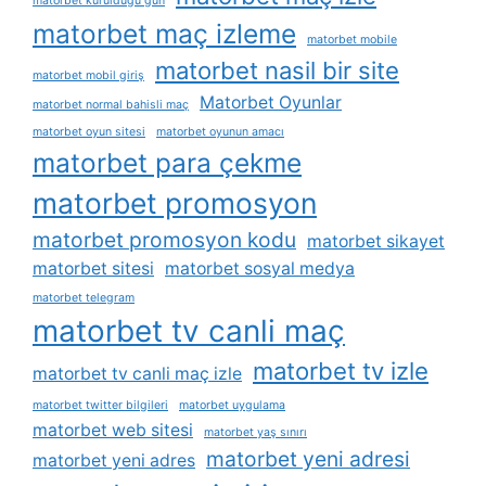
matorbet kurulduğu gün
matorbet maç izleme
matorbet mobile
matorbet nasil bir site
matorbet mobil giriş
Matorbet Oyunlar
matorbet normal bahisli maç
matorbet oyun sitesi
matorbet oyunun amacı
matorbet para çekme
matorbet promosyon
matorbet promosyon kodu
matorbet sikayet
matorbet sitesi
matorbet sosyal medya
matorbet telegram
matorbet tv canli maç
matorbet tv izle
matorbet tv canli maç izle
matorbet twitter bilgileri
matorbet uygulama
matorbet web sitesi
matorbet yaş sınırı
matorbet yeni adresi
matorbet yeni adres