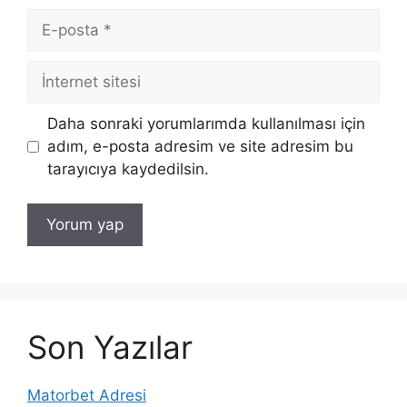
E-
posta
İnternet
sitesi
Daha sonraki yorumlarımda kullanılması için
adım, e-posta adresim ve site adresim bu
tarayıcıya kaydedilsin.
Son Yazılar
Matorbet Adresi