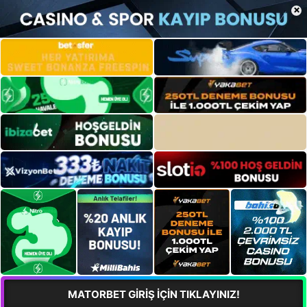
×
MATORBET GİRİŞ İÇİN TIKLAYINIZ!